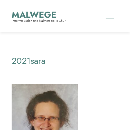
Skip
to
MALWEGE
content
Intuitives Malen und Maltherapie in Chur
2021sara